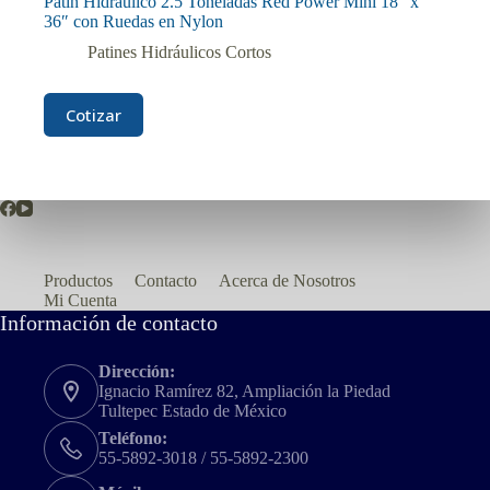
Patín Hidráulico 2.5 Toneladas Red Power Mini 18″ x
36″ con Ruedas en Nylon
Patines Hidráulicos Cortos
Cotizar
Productos
Contacto
Acerca de Nosotros
Mi Cuenta
Información de contacto
Dirección:
Ignacio Ramírez 82, Ampliación la Piedad
Tultepec Estado de México
Teléfono:
55-5892-3018 / 55-5892-2300