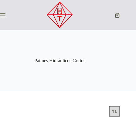
Saltar
al
contenido
Carro
de
compra
Patines Hidráulicos Cortos