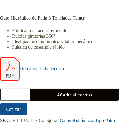
Gato Hidráulico de Patín 3 Toneladas Tamer
Fabricado en acero reforzado
Ruedas giratorias 360°
Ideal para uso automotriz y taller mecánico
Palanca de ensamble rápido
Descargar ficha técnica
Gato
Añadir al carrito
Hidráulico
de
Patín
Cotizar
3
Toneladas
SKU:
HT-TMGP-3
Categoría:
Gatos Hidráulicos Tipo Patín
Tamer
cantidad