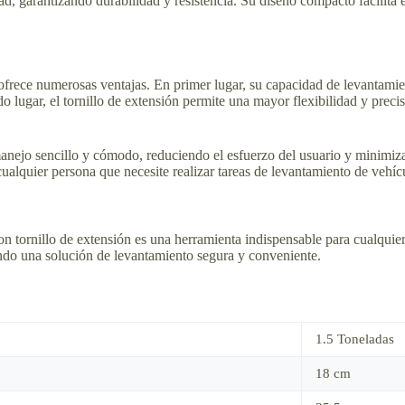
dad, garantizando durabilidad y resistencia. Su diseño compacto facilita
ón ofrece numerosas ventajas. En primer lugar, su capacidad de levanta
lugar, el tornillo de extensión permite una mayor flexibilidad y precis
ejo sencillo y cómodo, reduciendo el esfuerzo del usuario y minimizan
cualquier persona que necesite realizar tareas de levantamiento de vehíc
on tornillo de extensión es una herramienta indispensable para cualquier 
ando una solución de levantamiento segura y conveniente.
1.5 Toneladas
18 cm