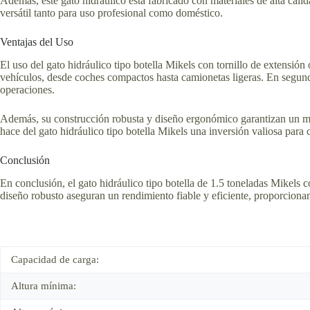
Además, este gato hidráulico está fabricado con materiales de alta cali
versátil tanto para uso profesional como doméstico.
Ventajas del Uso
El uso del gato hidráulico tipo botella Mikels con tornillo de extensi
vehículos, desde coches compactos hasta camionetas ligeras. En segundo 
operaciones.
Además, su construcción robusta y diseño ergonómico garantizan un man
hace del gato hidráulico tipo botella Mikels una inversión valiosa para 
Conclusión
En conclusión, el gato hidráulico tipo botella de 1.5 toneladas Mikels c
diseño robusto aseguran un rendimiento fiable y eficiente, proporcion
Capacidad de carga:
Altura mínima: