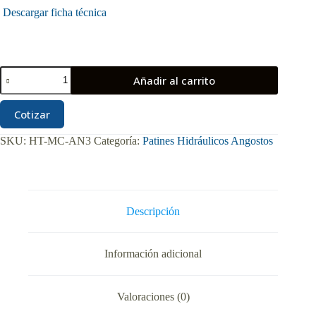
Descargar ficha técnica
Patín
Añadir al carrito
Hidráulico
3
Toneladas
Cotizar
Mclane
Angosto
SKU:
HT-MC-AN3
Categoría:
Patines Hidráulicos Angostos
21"
x
48"
Ruedas
en
Nylon
Descripción
cantidad
Información adicional
Valoraciones (0)