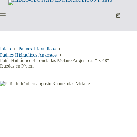
Saltar
al
contenido
Carro
de
compra
Inicio
Patines Hidráulicos
Patines Hidráulicos Angostos
Patín Hidráulico 3 Toneladas Mclane Angosto 21″ x 48″
Ruedas en Nylon