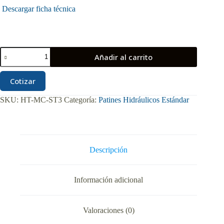
Descargar ficha técnica
Patín
Añadir al carrito
Hidráulico
3
Toneladas
Cotizar
Mclane
Estándar
SKU:
HT-MC-ST3
Categoría:
Patines Hidráulicos Estándar
27"
x
48"
Ruedas
en
Nylon
Descripción
cantidad
Información adicional
Valoraciones (0)