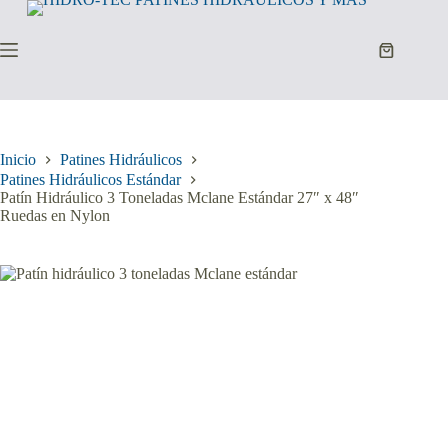
Saltar
al
contenido
Carro
de
compra
Inicio
Patines Hidráulicos
Patines Hidráulicos Estándar
Patín Hidráulico 3 Toneladas Mclane Estándar 27″ x 48″
Ruedas en Nylon