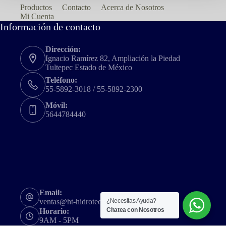
Productos
Contacto
Acerca de Nosotros
Mi Cuenta
Información de contacto
Dirección:
Ignacio Ramírez 82, Ampliación la Piedad
Tultepec Estado de México
Teléfono:
55-5892-3018 / 55-5892-2300
Móvil:
5644784440
Email:
ventas@ht-hidrotec.com
¿Necesitas Ayuda?
Chatea con Nosotros
Horario:
9AM - 5PM