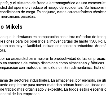
patín, y el sistema de freno electromagnético es una característ
ridad del operario y reduce el riesgo de accidentes. Su funcion
condiciones de carga. En conjunto, estas características técnica
de mercancías pesadas.
co Mikels
ativas que lo destacan en comparación con otros métodos de trans
esiones para los operarios al mover cargas de hasta 1500 kg. Est
cisos con mayor facilidad, incluso en espacios reducidos. Ademá
cas.
e por su capacidad para mejorar la productividad de las empresas
o en entornos de trabajo dinámicos como almacenes y fábricas. 
omparación con métodos manuales o más rudimentarios. Esta efic
gama de sectores industriales. En almacenes, por ejemplo, se uti
s, puede emplearse para mover materias primas hacia las líneas d
jo de trabajo más organizado y expedito. En todos estos escenari
general de las empresas.