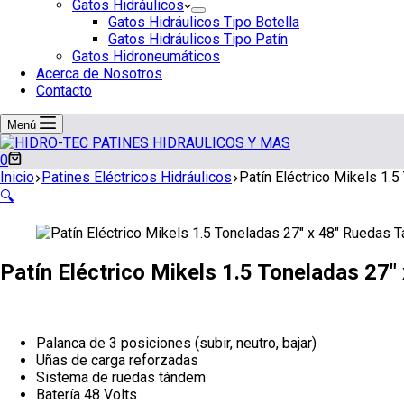
Gatos Hidráulicos
Gatos Hidráulicos Tipo Botella
Gatos Hidráulicos Tipo Patín
Gatos Hidroneumáticos
Acerca de Nosotros
Contacto
Menú
Carro
0
de
Inicio
Patines Eléctricos Hidráulicos
Patín Eléctrico Mikels 1.
compra
🔍
Patín Eléctrico Mikels 1.5 Toneladas 27
Palanca de 3 posiciones (subir, neutro, bajar)
Uñas de carga reforzadas
Sistema de ruedas tándem
Batería 48 Volts