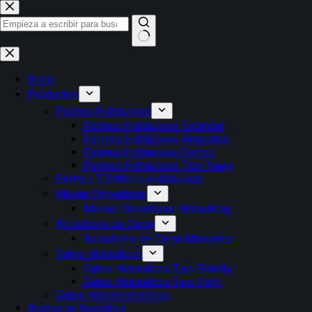
Saltar
al
contenido
Sin
resultados
Inicio
Productos
Patines Hidráulicos
Patines Hidráulicos Estándar
Patines Hidráulicos Angostos
Patines Hidráulicos Cortos
Patines Hidráulicos Tipo Tijera
Patines Eléctricos Hidráulicos
Mesas Elevadoras
Mesas Elevadoras Hidráulicas
Apiladores de Carga
Apiladores de Carga Manuales
Gatos Hidráulicos
Gatos Hidráulicos Tipo Botella
Gatos Hidráulicos Tipo Patín
Gatos Hidroneumáticos
Acerca de Nosotros